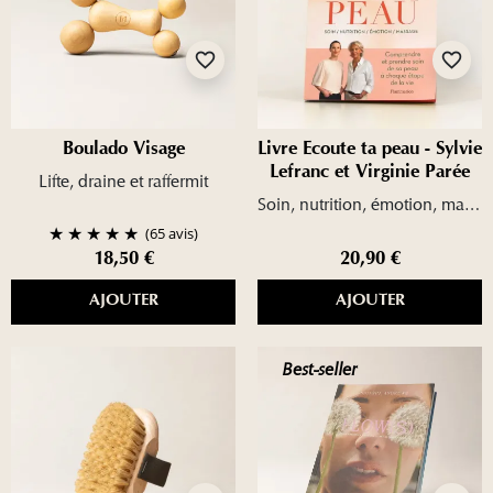
favorite_border
favorite_border
Boulado Visage
Livre Ecoute ta peau - Sylvie
Lefranc et Virginie Parée
Lifte, draine et raffermit
Soin, nutrition, émotion, massage.
(65 avis)
18,50 €
20,90 €
AJOUTER
AJOUTER
Best-seller