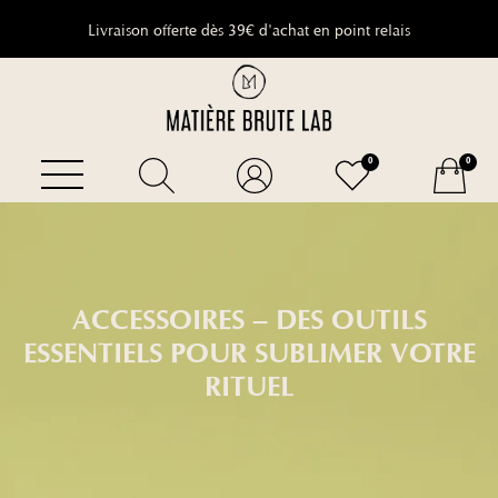
Livraison offerte dès 39€ d'achat en point relais
9.8
/
10
(1648 avis)
0
0
ACCESSOIRES – DES OUTILS
ESSENTIELS POUR SUBLIMER VOTRE
RITUEL