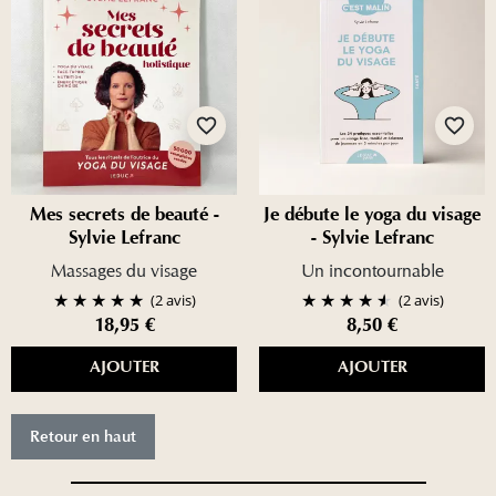
favorite_border
favorite_border
Mes secrets de beauté -
Je débute le yoga du visage
Sylvie Lefranc
- Sylvie Lefranc
Massages du visage
Un incontournable
(2 avis)
(2 avis)
18,95 €
8,50 €
AJOUTER
AJOUTER
Retour en haut