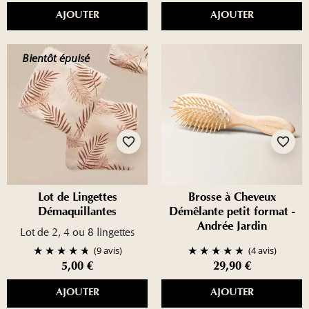
AJOUTER
AJOUTER
Bientôt épuisé
favorite_border
favorite_border
Lot de Lingettes
Brosse à Cheveux
Démaquillantes
Démêlante petit format -
Andrée Jardin
Lot de 2, 4 ou 8 lingettes
(9 avis)
(4 avis)
5,00 €
29,90 €
AJOUTER
AJOUTER