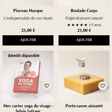
Pinceau Masque
Boulado Corps
L'indispensable de vos rituels
Palpé-drainant naturel
(17 avis)
25,00 €
25,00 €
AJOUTER
AJOUTER
Bientôt disponible
favorite_border
favorite_border
Mes cartes yoga du visage -
Porte-savon aimanté
Sylvie Lefranc