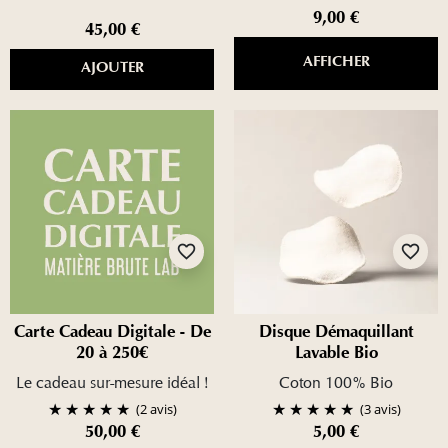
9,00 €
45,00 €
AFFICHER
AJOUTER
favorite_border
favorite_border
Carte Cadeau Digitale - De
Disque Démaquillant
20 à 250€
Lavable Bio
Le cadeau sur-mesure idéal !
Coton 100% Bio
(2 avis)
(3 avis)
50,00 €
5,00 €