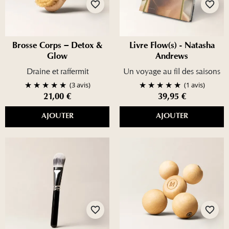
favorite_border
favorite_border
Brosse Corps – Detox &
Livre Flow(s) - Natasha
Glow
Andrews
Draine et raffermit
Un voyage au fil des saisons
(3 avis)
(1 avis)
21,00 €
39,95 €
AJOUTER
AJOUTER
favorite_border
favorite_border