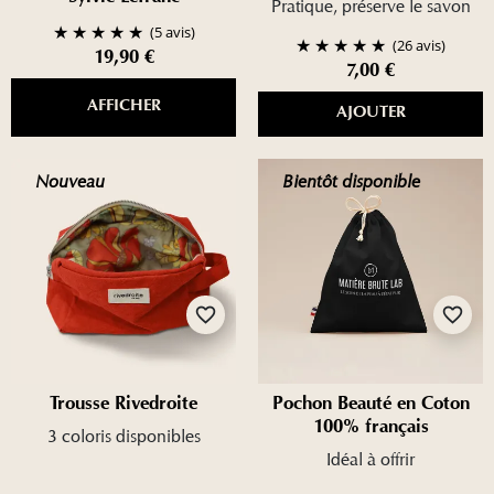
Pratique, préserve le savon
(5 avis)
(26 avis)
19,90 €
7,00 €
AFFICHER
AJOUTER
Nouveau
Bientôt disponible
favorite_border
favorite_border
Trousse Rivedroite
Pochon Beauté en Coton
100% français
3 coloris disponibles
Idéal à offrir