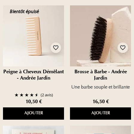
Bientôt épuisé
favorite_border
favorite_border
Peigne à Cheveux Démêlant
Brosse à Barbe - Andrée
- Andrée Jardin
Jardin
Une barbe souple et brillante
(2 avis)
10,50 €
16,50 €
AJOUTER
AJOUTER