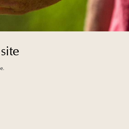
site
se.