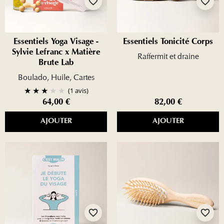
favorite_border
favorite_border
Essentiels Yoga Visage -
Essentiels Tonicité Corps
Sylvie Lefranc x Matière
Raffermit et draine
Brute Lab
Boulado, Huile, Cartes
(1 avis)
64,00 €
82,00 €
AJOUTER
AJOUTER
favorite_border
favorite_border