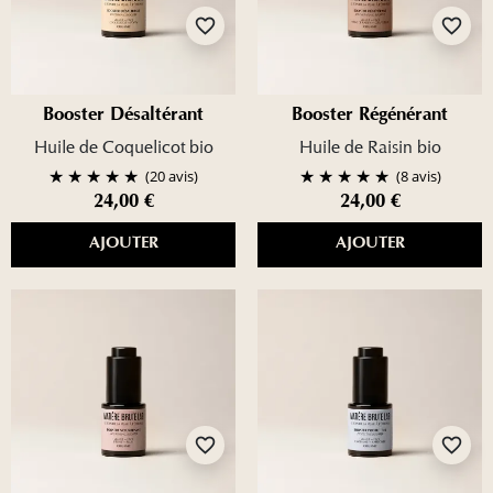
favorite_border
favorite_border
Booster Désaltérant
Booster Régénérant
Huile de Coquelicot bio
Huile de Raisin bio
(20 avis)
(8 avis)
24,00 €
24,00 €
AJOUTER
AJOUTER
favorite_border
favorite_border