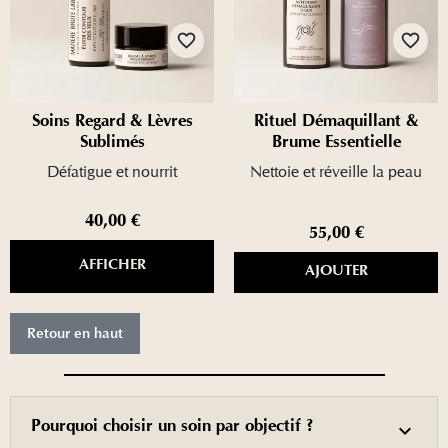
favorite_border
favorite_border
Soins Regard & Lèvres
Rituel Démaquillant &
Sublimés
Brume Essentielle
Défatigue et nourrit
Nettoie et réveille la peau
40,00 €
55,00 €
AFFICHER
AJOUTER
Retour en haut
Pourquoi choisir un soin par objectif ?