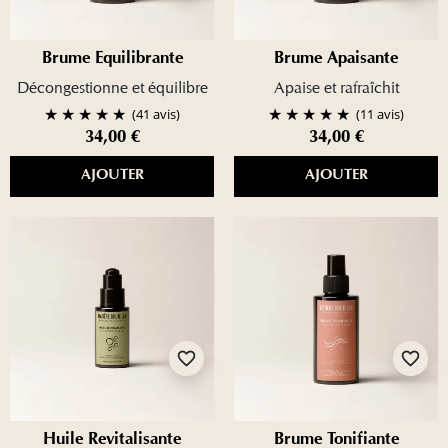
Brume Équilibrante
Brume Apaisante
Décongestionne et équilibre
Apaise et rafraîchit
(41 avis)
(11 avis)
34,00 €
34,00 €
AJOUTER
AJOUTER
favorite_border
favorite_border
Huile Revitalisante
Brume Tonifiante