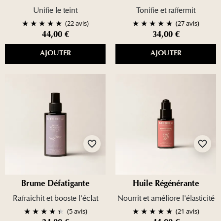
Unifie le teint
Tonifie et raffermit
(22 avis)
(27 avis)
44,00 €
34,00 €
AJOUTER
AJOUTER
favorite_border
favorite_border
Brume Défatigante
Huile Régénérante
Rafraichit et booste l'éclat
Nourrit et améliore l'élasticité
(5 avis)
(21 avis)