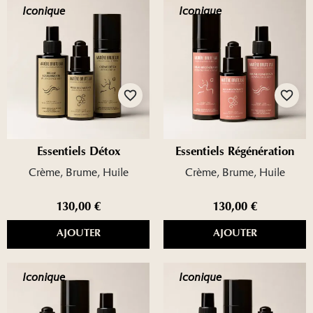
Iconique
Iconique
favorite_border
favorite_border
Essentiels Détox
Essentiels Régénération
Crème, Brume, Huile
Crème, Brume, Huile
130,00 €
130,00 €
AJOUTER
AJOUTER
Iconique
Iconique