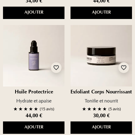
34,00 €
44,00 €
AJOUTER
AJOUTER
favorite_border
favorite_border
Huile Protectrice
Exfoliant Corps Nourrissant
Hydrate et apaise
Tonifie et nourrit
(15 avis)
(5 avis)
44,00 €
30,00 €
AJOUTER
AJOUTER