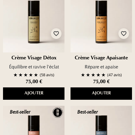
favorite_border
favorite_border
Crème Visage Détox
Crème Visage Apaisante
Équilibre et ravive l'éclat
Répare et apaise
(58 avis)
(47 avis)
75,00 €
75,00 €
AJOUTER
AJOUTER
Best-seller
Best-seller