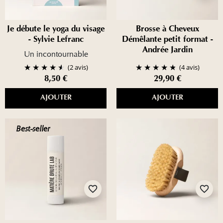
Je débute le yoga du visage
Brosse à Cheveux
- Sylvie Lefranc
Démêlante petit format -
Andrée Jardin
Un incontournable
(2 avis)
(4 avis)
8,50 €
29,90 €
AJOUTER
AJOUTER
Best-seller
favorite_border
favorite_border