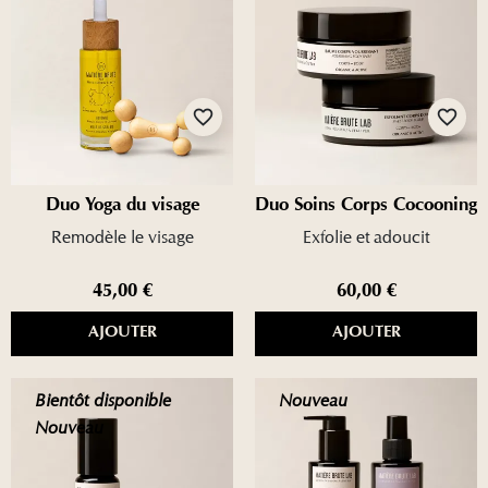
favorite_border
favorite_border
Duo Yoga du visage
Duo Soins Corps Cocooning
Remodèle le visage
Exfolie et adoucit
45,00 €
60,00 €
AJOUTER
AJOUTER
Bientôt disponible
Nouveau
Nouveau