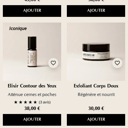
45,00 €
38,00 €
AJOUTER
AJOUTER
Iconique
favorite_border
favorite_border
Élixir Contour des Yeux
Exfoliant Corps Doux
Atténue cernes et poches
Régénère et nourrit
(3 avis)
38,00 €
30,00 €
AJOUTER
AJOUTER