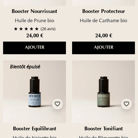
Booster Nourrissant
Booster Protecteur
Huile de Prune bio
Huile de Carthame bio
(26 avis)
24,00 €
24,00 €
AJOUTER
AJOUTER
Bientôt épuisé
favorite_border
favorite_border
Booster Équilibrant
Booster Tonifiant
Huile de Noisette bio
Huile de Pâquerette bio