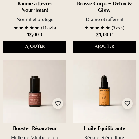
Baume à Lèvres
Brosse Corps – Detox &
Nourrissant
Glow
Nourrit et protège
Draine et raffermit
(11 avis)
(3 avis)
12,00 €
21,00 €
AJOUTER
AJOUTER
favorite_border
favorite_border
Booster Réparateur
Huile Équilibrante
Huile de Mirabelle bio
Répare et équilibre