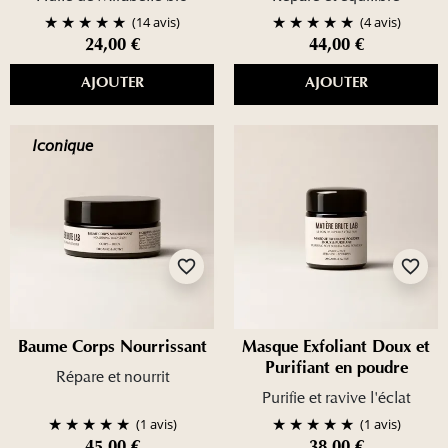
(14 avis)
(4 avis)
24,00 €
44,00 €
AJOUTER
AJOUTER
Iconique
favorite_border
favorite_border
Baume Corps Nourrissant
Masque Exfoliant Doux et
Purifiant en poudre
Répare et nourrit
Purifie et ravive l'éclat
(1 avis)
(1 avis)