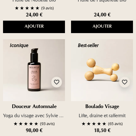
(9 avis)
24,00 €
24,00 €
AJOUTER
AJOUTER
Iconique
Best-seller
favorite_border
favorite_border
Douceur Automnale
Boulado Visage
Yoga du visage avec Sylvie Lefranc
Lifte, draine et raffermit
(93 avis)
(65 avis)
98,00 €
18,50 €