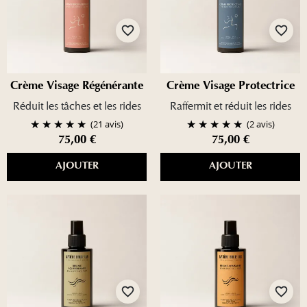
favorite_border
favorite_border
Crème Visage Régénérante
Crème Visage Protectrice
Réduit les tâches et les rides
Raffermit et réduit les rides
(21 avis)
(2 avis)
75,00 €
75,00 €
AJOUTER
AJOUTER
favorite_border
favorite_border