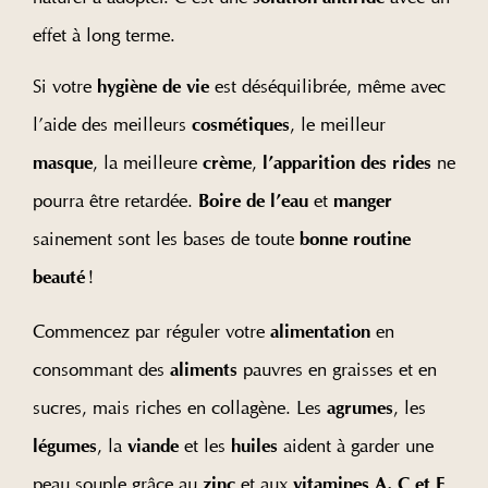
effet à long terme.
Si votre
est déséquilibrée, même avec
hygiène de vie
l’aide des meilleurs
, le meilleur
cosmétiques
, la meilleure
,
ne
masque
crème
l’apparition des rides
pourra être retardée.
et
Boire de l’eau
manger
sainement sont les bases de toute
bonne routine
!
beauté
Commencez par réguler votre
en
alimentation
consommant des
pauvres en graisses et en
aliments
sucres, mais riches en collagène. Les
, les
agrumes
, la
et les
aident à garder une
légumes
viande
huiles
peau souple grâce au
et aux
.
zinc
vitamines A, C et E