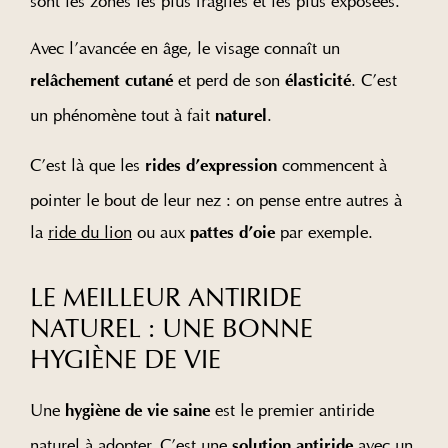
sont les zones les plus fragiles et les plus exposées.
Avec l’avancée en âge, le visage connaît un
et perd de son
. C’est
relâchement cutané
élasticité
un phénomène tout à fait
.
naturel
C’est là que les
commencent à
rides d’expression
pointer le bout de leur nez : on pense entre autres à
la
ride du lion
ou aux
par exemple.
pattes d’oie
LE MEILLEUR ANTIRIDE
NATUREL : UNE BONNE
HYGIÈNE DE VIE
Une
est le premier antiride
hygiène de vie saine
naturel à adopter. C’est une
avec un
solution antiride