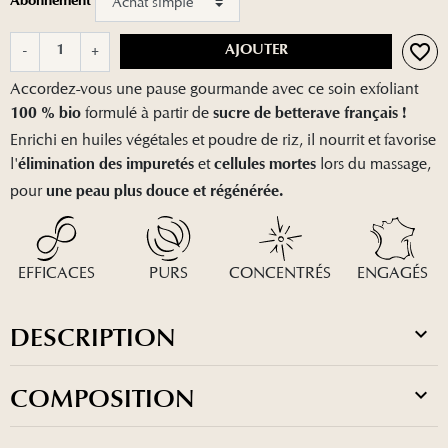
Abonnement
favorite_border
-
+
AJOUTER
Accordez-vous une pause gourmande avec ce soin exfoliant
formulé à partir de
100 % bio
sucre de betterave français !
Enrichi en huiles végétales et poudre de riz, il nourrit et favorise
l'
et
lors du massage,
élimination des impuretés
cellules mortes
pour
une peau plus douce et régénérée.
EFFICACES
PURS
CONCENTRÉS
ENGAGÉS
DESCRIPTION
COMPOSITION