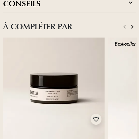
CONSEILS
À COMPLÉTER PAR
keyboard_arrow_left
keyboard_arrow_right
Précéd
Sui
Best-seller
favorite_border