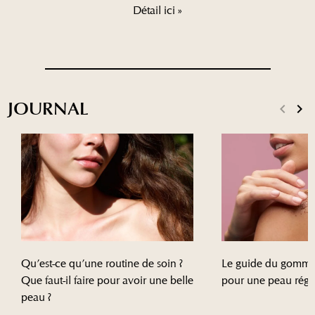
Détail ici »
JOURNAL
keyboard_arrow_left
keyboard_arrow_right
Précéd
Sui
Qu’est-ce qu’une routine de soin ?
Le guide du gomma
Que faut-il faire pour avoir une belle
pour une peau régé
peau ?