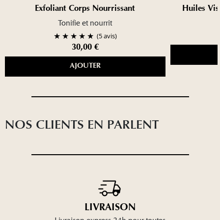
Exfoliant Corps Nourrissant
Huiles Vi
Tonifie et nourrit
(5 avis)
30,00 €
AJOUTER
NOS CLIENTS EN PARLENT
LIVRAISON