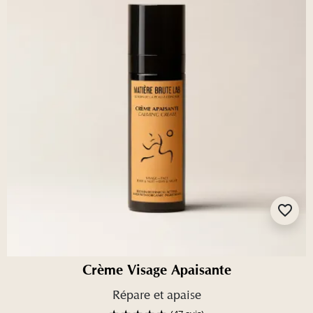
favorite_border
Crème Visage Apaisante
Répare et apaise