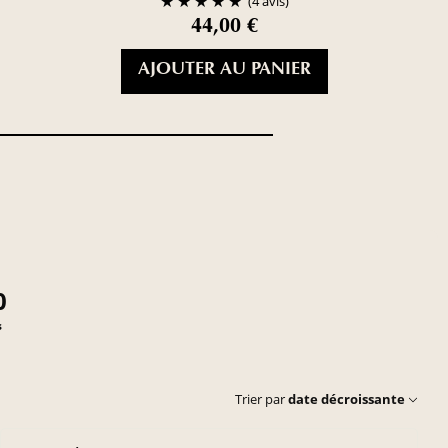
(4 avis)
44,00 €
AJOUTER AU PANIER
0
s
Trier par
date décroissante