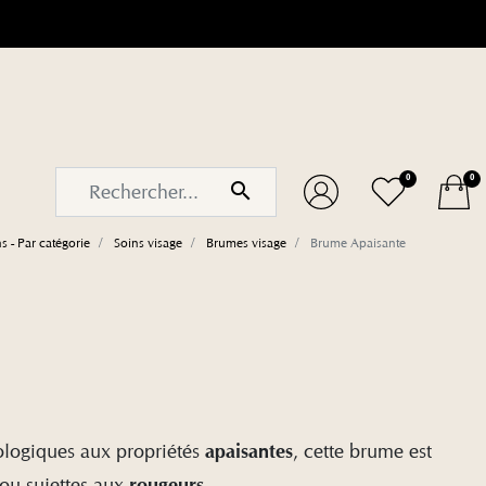
vis)
0
0
search
s - Par catégorie
Soins visage
Brumes visage
Brume Apaisante
iologiques aux propriétés
, cette brume est
apaisantes
ou sujettes aux
.