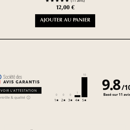
(11 avis)
12,00 €
AJOUTER AU PANIER
10
9.8
/
1
VOIR L'ATTESTATION
1
Basé sur 11 avi
0
0
0
ntrôle & qualité
1★
2★
3★
4★
5★