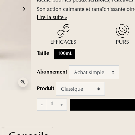
sensibles
réactives
keyboard_arrow_right
Son action calmante et rafraîchissante off
Suivant
Lire la suite »
EFFICACES
PURS
Taille
100mL
Abonnement
zoom_in
Produit
-
+