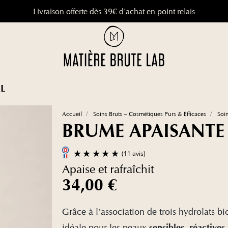
Livraison offerte dès 39€ d'achat en point relais
9.8
/
10
(1648 a
L
Accueil
Soins Bruts – Cosmétiques Purs & Efficaces
Soin
BRUME APAISANTE
Apaise et rafraîchit
(11 avis)
34,00 €
Grâce à l’association de trois hydrolats b
idéale pour les peaux
,