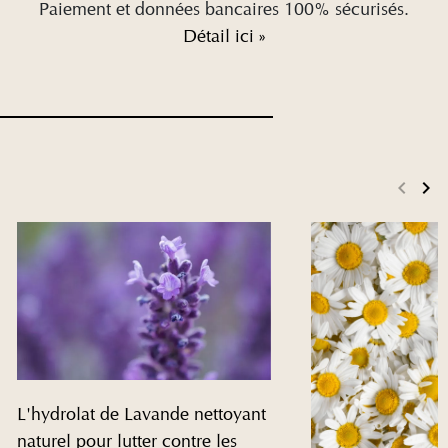
Paiement et données bancaires 100% sécurisés.
Détail ici »
keyboard_arrow_left
keyboard_arrow_right
Précé
Su
L'hydrolat de Lavande nettoyant
naturel pour lutter contre les