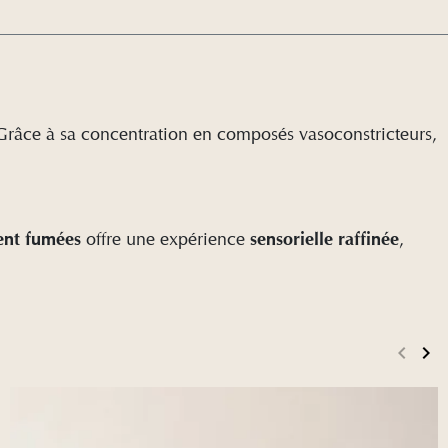
 Grâce à sa concentration en composés vasoconstricteurs,
offre une expérience
,
ent fumées
sensorielle raffinée
keyboard_arrow_left
keyboard_arrow_right
Précé
Su