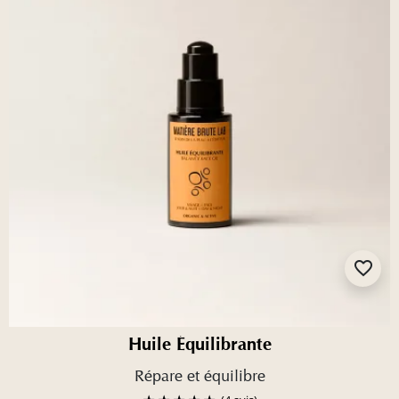
favorite_border
Huile Équilibrante
Répare et équilibre