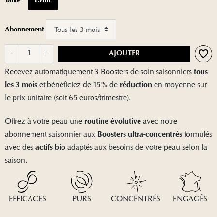
Taille
15mL
(2 avis)
Abonnement
favorite_border
-
+
AJOUTER
Recevez automatiquement 3 Boosters de soin saisonniers
tous
et bénéficiez de 15% de
en moyenne sur
les 3 mois
réduction
le prix unitaire (soit 65 euros/trimestre).
Offrez à votre peau une
avec notre
routine évolutive
abonnement saisonnier aux
formulés
Boosters
ultra-concentrés
avec des
adaptés aux besoins de votre peau selon la
actifs bio
saison.
EFFICACES
PURS
CONCENTRÉS
ENGAGÉS