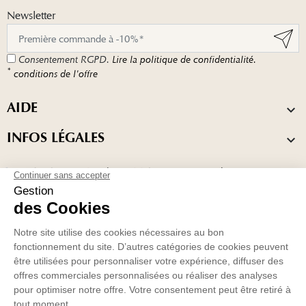
Newsletter
Consentement RGPD.
Lire la politique de confidentialité.
*
conditions de l'offre
AIDE

INFOS LÉGALES

Marchand approuvé par la Société des Avis Garantis,
cliquez ici pour
vérifier
.
© 2026 - Matière Brute Lab - Tous droits réservés