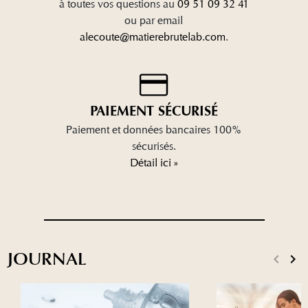
à toutes vos questions au
09 51 09 32 41
ou par email
alecoute@matierebrutelab.com
.
PAIEMENT SÉCURISÉ
Paiement et données bancaires 100%
sécurisés.
Détail ici »
JOURNAL
keyboard_arrow_left
keyboard_arrow_right
Précéd
Sui