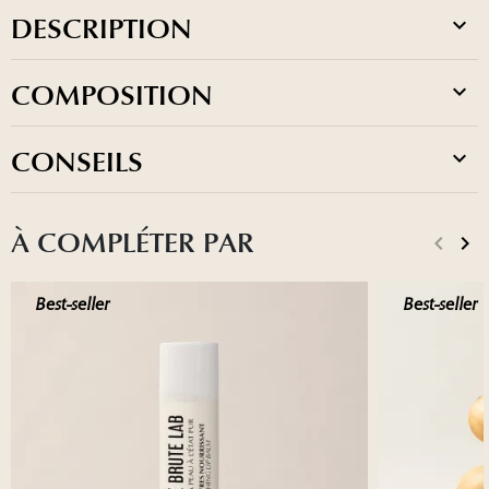
DESCRIPTION
COMPOSITION
CONSEILS
À COMPLÉTER PAR
keyboard_arrow_left
keyboard_arrow_right
Précéd
Sui
Best-seller
Best-seller